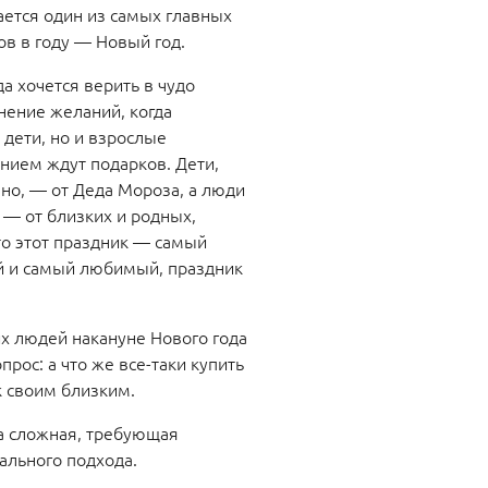
ется один из самых главных
ов в году — Новый год.
да хочется верить в чудо
нение желаний, когда
 дети, но и взрослые
ением ждут подарков. Дети,
нно, — от Деда Мороза, а люди
 — от близких и родных,
то этот праздник — самый
 и самый любимый, праздник
.
х людей накануне Нового года
прос: а что же все-таки купить
к своим близким.
 сложная, требующая
ального подхода.