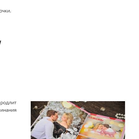
очки.
!!
!
продлит
минания