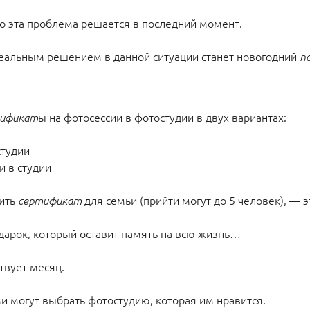
го эта проблема решается в последний момент.
еальным решением в данной ситуации станет новогодний
п
ы на фотосессии в фотостудии в двух вариантах:
ификат
 студии
и в студии
ить
для семьи (прийти могут до 5 человек), — э
сертификат
арок, который оставит память на всю жизнь…
твует месяц.
и могут выбрать фотостудию, которая им нравится.