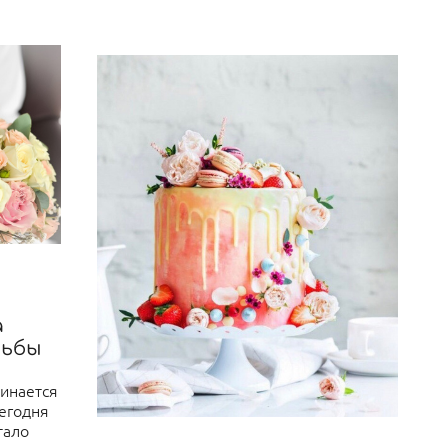
а
дьбы
инается
егодня
тало