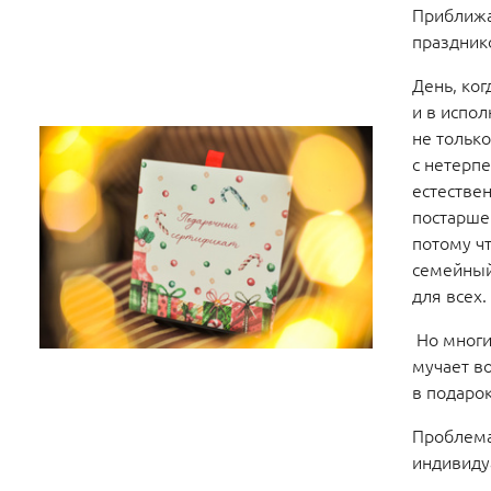
Приближа
праздник
День, ког
и в испол
не только
с нетерп
естестве
постарше
потому ч
семейный
для всех
Но многи
мучает во
в подаро
Проблема
индивиду