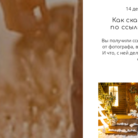
14 д
Как ск
по ссыл
Вы получили сс
от фотографа, в
И что, с ней дел