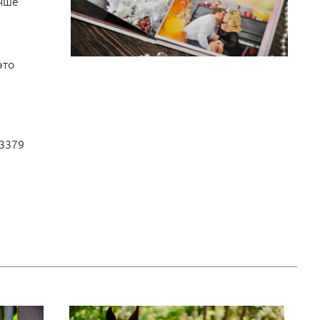
учше
это
23379