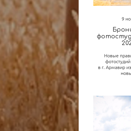
9 н
Брон
фотостуд
20
Новые прав
фотостудий
в г. Армавир 
новы