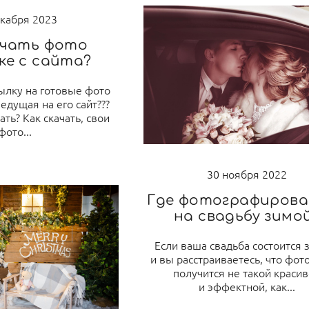
екабря 2023
ачать фото
ке с сайта?
ылку на готовые фото
едущая на его сайт???
ать? Как скачать, свои
фото...
30 ноября 2022
Где фотографиров
на свадьбу зимо
Если ваша свадьба состоится 
и вы расстраиваетесь, что фот
получится не такой краси
и эффектной, как...